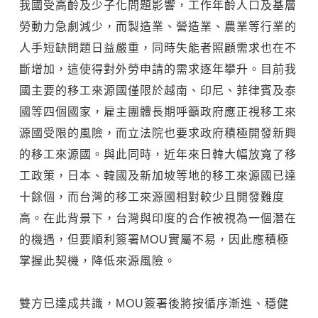
我國受高齡及少子化問題影響，工作年齡人口及基層
勞動力急劇減少，而製造業、營造業、農業等行業的
人手短缺問題日益嚴重，同時失能者照顧需求也在不
斷增加，這使得對外勞申請的需求逐年攀升。目前我
國主要的移工來源國僅限於越南、印尼、菲律賓及泰
國等四個國家，雇主團體長期呼籲政府應正視移工來
源國受限的風險，而立法院也要求政府積極開發新興
的移工來源國。與此同時，近年來日韓大幅放寬了移
工政策，日本、韓國及新加坡等地的移工來源國已達
十餘個，而台灣的移工來源國相對較少且開發難度
高。在此背景下，台灣與印度的合作被視為一個潛在
的機遇，但要順利簽署MOU實屬不易，因此應積極
掌握此契機，降低來源風險。
雙方已達成共識，MOU簽署後將按循序漸進、穩健