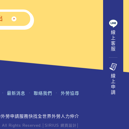
出
線
上
客
服
線
上
申
請
最新消息
聯絡我們
外勞協尋
的外勞申請服務快找全世界外勞人力仲介
ll Rights Reserved.│
SIRIUS
網頁設計
│