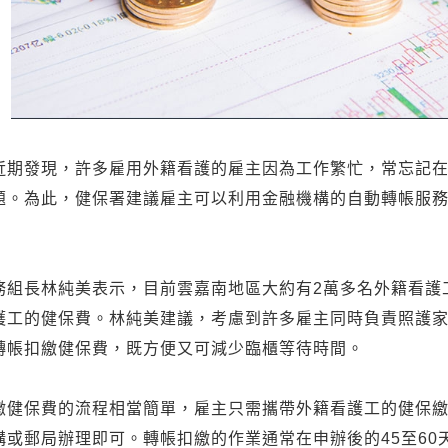
近期發現，許多雇用外籍看護的雇主因為工作繁忙，常忘記
題。為此，健保署建議雇主可以利用金融機構的自動轉帳服
務組長林純美表示，目前雲嘉南地區大約有2萬多名外籍看護
護工的健保費。林純美建議，考慮到許多雇主同時負責照護
轉帳扣繳健保費，既方便又可減少臨櫃等待時間。
繳健保費的流程相當簡單，雇主只需攜帶外籍看護工的健保
構或郵局辦理即可。轉帳扣繳的作業通常在申辦後的45至60