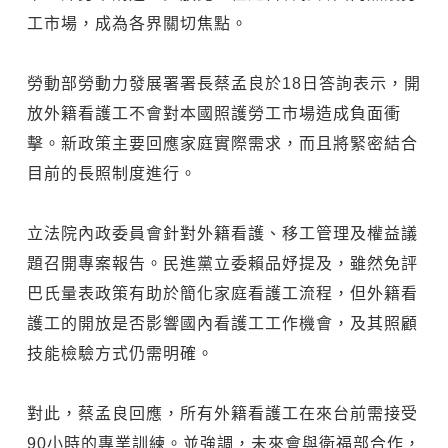
工市場，成為各界關切焦點。
勞動部勞動力發展署署長蔡孟良於18日答詢表示，開
放外籍看護工不會對本國照護勞工市場造成負面衝
擊。新政策主要回應家庭實際需求，而且將緊密結合
目前的長照制度進行。
立法院內政委員會針對外籍看護、移工管理及權益議
題召開專案報告。民進黨立委賴品妤提及，雖然免評
巴氏量表政策有助於簡化家庭看護工流程，但外籍看
護工的開放是否影響國內看護工工作機會，及其照顧
技能檢驗方式仍需明確。
對此，蔡孟良回應，所有外籍看護工在來台前需接受
90小時的專業訓練。並強調，未來會與衛福部合作，