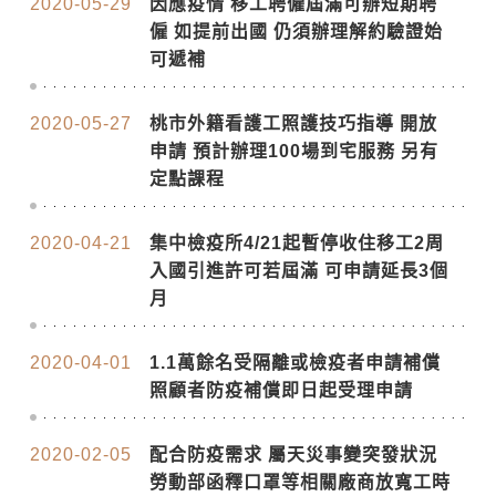
2020-05-29
因應疫情 移工聘僱屆滿可辦短期聘
僱 如提前出國 仍須辦理解約驗證始
可遞補
2020-05-27
桃市外籍看護工照護技巧指導 開放
申請 預計辦理100場到宅服務 另有
定點課程
2020-04-21
集中檢疫所4/21起暫停收住移工2周
入國引進許可若屆滿 可申請延長3個
月
2020-04-01
1.1萬餘名受隔離或檢疫者申請補償
照顧者防疫補償即日起受理申請
2020-02-05
配合防疫需求 屬天災事變突發狀況
勞動部函釋口罩等相關廠商放寬工時