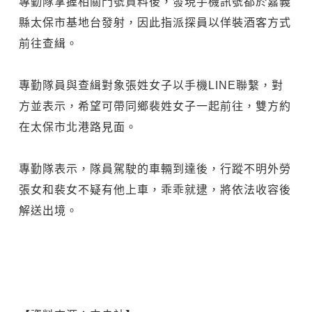
專勤隊掌握相關門號資料後，發現手機訊號都於嘉義
縣太保市基地台發射，因此指派探員以佯裝酒客方式
前往查緝。
專勤隊員與查緝對象張姓女子以手機LINE聯繫，對
方並表示，希望可帶同鄉裴姓女子一起前往，雙方約
在太保市北港路見面。
專勤隊表示，隊員駕駛的車輛到達後，行蹤不明外勞
張女和裴女不疑有他上車，乖乖就逮，將依法收容後
解送出境。